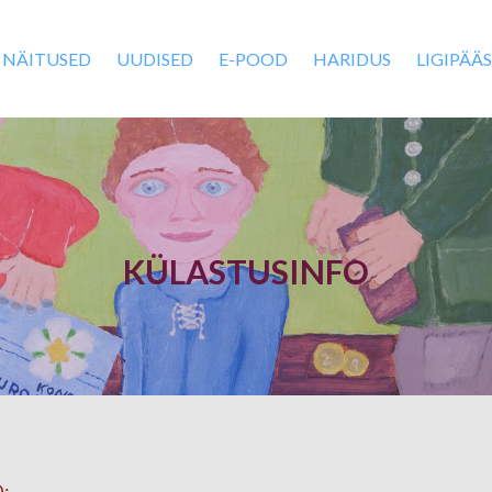
NÄITUSED
UUDISED
E-POOD
HARIDUS
LIGIPÄÄ
KÜLASTUSINFO
: