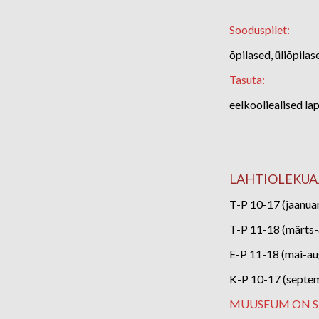
Sooduspilet:
õpilased, üliõpilas
Tasuta:
eelkooliealised la
LAHTIOLEKUA
T-P 10-17 (jaanua
T-P 11-18 (märts-a
E-P 11-18 (mai-au
K-P 10-17 (septe
MUUSEUM ON SU