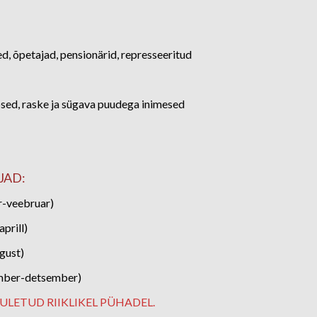
ed, õpetajad, pensionärid, represseeritud
psed, raske ja sügava puudega inimesed
JAD:
r-veebruar)
prill)
gust)
mber-detsember)
LETUD RIIKLIKEL PÜHADEL.