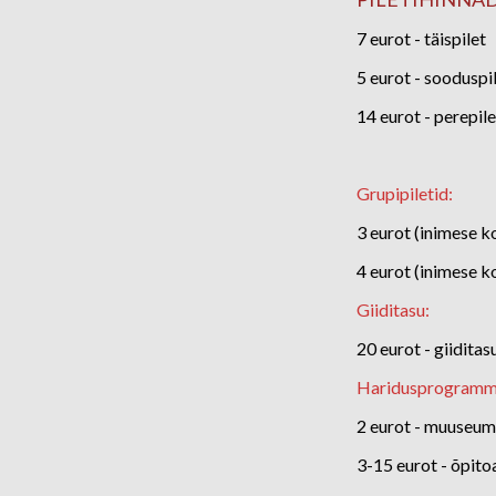
7 eurot
- täispilet
5 eurot
- sooduspil
14 eurot
- perepile
Grupipiletid:
3 eurot
(inimese ko
4 eurot (inimese k
Giiditasu:
20 eurot
- giiditasu
Haridusprogramm
2 eurot - muuseum
3-15 eurot -
õpito