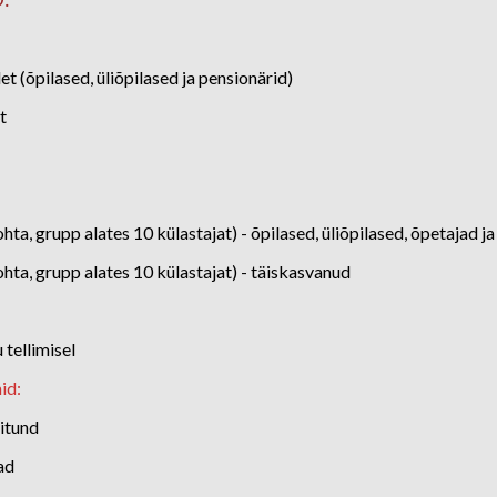
et (õpilased, üliõpilased ja pensionärid)
t
hta, grupp alates 10 külastajat) - õpilased, üliõpilased, õpetajad j
ohta, grupp alates 10 külastajat) - täiskasvanud
 tellimisel
id:
itund
ad