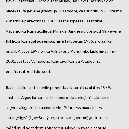
Pavel Tatarnikau (Павел Татарнікаў), ka Pavel Tatarnikov, on
nimekas Valgevene graafik ja illustraator, kes sündis 1971 Brestis
kunstnike perekonnas. 1989. aastal lõpetas Tatarnikau
Vabariikliku Kunstikolledži Minskis. Järgnesid õpingud Valgevene
Riiklikus Kunstiakadeemias, mille ta lõpetas 1995. a graafika
erialal. Alates 1997 on ta Valgevene Kunstnike Liidu liige ning
2001. aastast Valgevene Kujutava Kunsti Akadeemia
graafikakateedri dotsent.
Raamatuillustratsioonile pühendus Tatarnikau alates 1989.
aastast. Algas ka kunstniku koostöö lastekirjanik Uladzimir
Jagoudzikiga, kelle raamatutele „Printsess maa-aluses
kuningriigis” (Царэўна ў подземным царстве) ja „Jutustus
möödunud aegadest” (Аповесць мінулых гадоў) tehtud