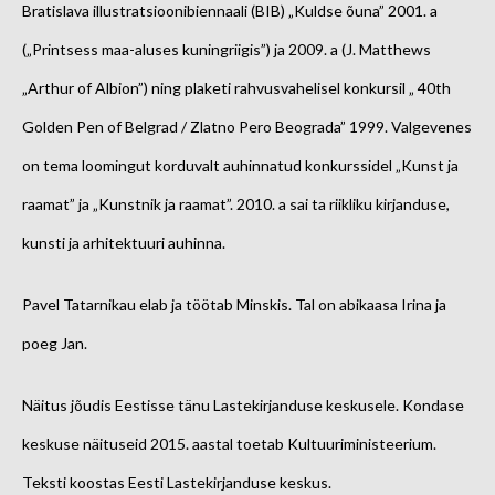
Bratislava illustratsioonibiennaali (BIB) „Kuldse õuna” 2001. a
(„Printsess maa-aluses kuningriigis”) ja 2009. a (J. Matthews
„Arthur of Albion”) ning plaketi rahvusvahelisel konkursil „ 40th
Golden Pen of Belgrad / Zlatno Pero Beograda” 1999. Valgevenes
on tema loomingut korduvalt auhinnatud konkurssidel „Kunst ja
raamat” ja „Kunstnik ja raamat”. 2010. a sai ta riikliku kirjanduse,
kunsti ja arhitektuuri auhinna.
Pavel Tatarnikau elab ja töötab Minskis. Tal on abikaasa Irina ja
poeg Jan.
Näitus jõudis Eestisse tänu Lastekirjanduse keskusele. Kondase
keskuse näituseid 2015. aastal toetab Kultuuriministeerium.
Teksti koostas Eesti Lastekirjanduse keskus.