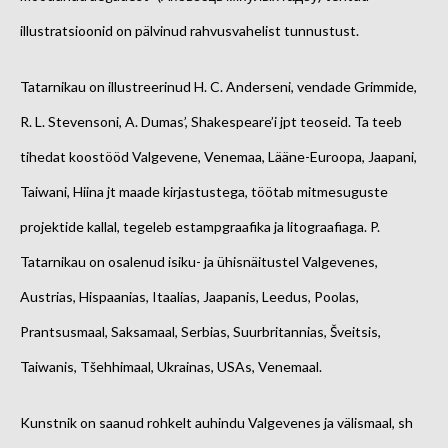
illustratsioonid on pälvinud rahvusvahelist tunnustust.
Tatarnikau on illustreerinud H. C. Anderseni, vendade Grimmide,
R. L. Stevensoni, A. Dumas’, Shakespeare’i jpt teoseid. Ta teeb
tihedat koostööd Valgevene, Venemaa, Lääne-Euroopa, Jaapani,
Taiwani, Hiina jt maade kirjastustega, töötab mitmesuguste
projektide kallal, tegeleb estampgraafika ja litograafiaga. P.
Tatarnikau on osalenud isiku- ja ühisnäitustel Valgevenes,
Austrias, Hispaanias, Itaalias, Jaapanis, Leedus, Poolas,
Prantsusmaal, Saksamaal, Serbias, Suurbritannias, Šveitsis,
Taiwanis, Tšehhimaal, Ukrainas, USAs, Venemaal.
Kunstnik on saanud rohkelt auhindu Valgevenes ja välismaal, sh