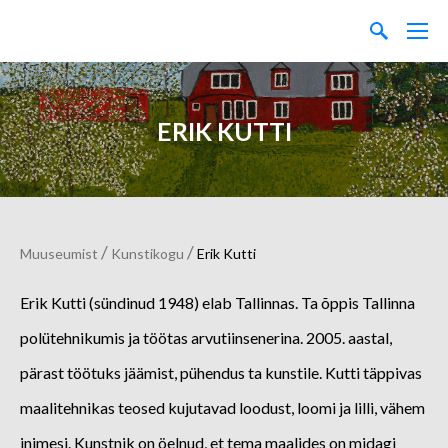
ERIK KUTTI
/
/
Muuseumist
Kunstikogu
Erik Kutti
Erik Kutti (sündinud 1948) elab Tallinnas. Ta õppis Tallinna
polütehnikumis ja töötas arvutiinsenerina. 2005. aastal,
pärast töötuks jäämist, pühendus ta kunstile. Kutti täppivas
maalitehnikas teosed kujutavad loodust, loomi ja lilli, vähem
inimesi. Kunstnik on öelnud, et tema maalides on midagi