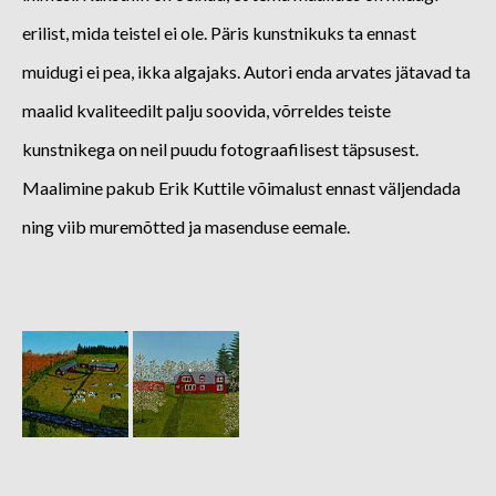
erilist, mida teistel ei ole. Päris kunstnikuks ta ennast
muidugi ei pea, ikka algajaks. Autori enda arvates jätavad ta
maalid kvaliteedilt palju soovida, võrreldes teiste
kunstnikega on neil puudu fotograafilisest täpsusest.
Maalimine pakub Erik Kuttile võimalust ennast väljendada
ning viib muremõtted ja masenduse eemale.