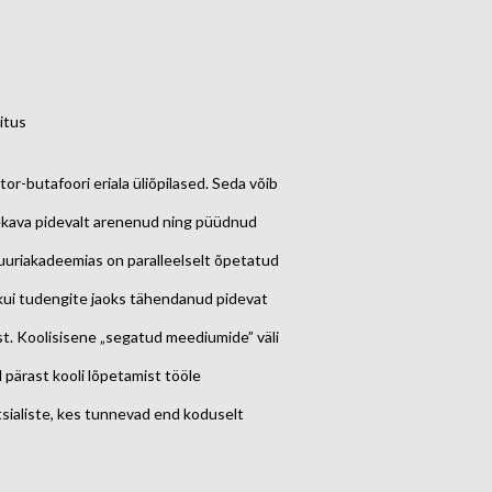
itus
or-butafoori eriala üliõpilased. Seda võib
pekava pidevalt arenenud ning püüdnud
uuriakadeemias on paralleelselt õpetatud
de kui tudengite jaoks tähendanud pidevat
st. Koolisisene „segatud meediumide” väli
 pärast kooli lõpetamist tööle
ialiste, kes tunnevad end koduselt