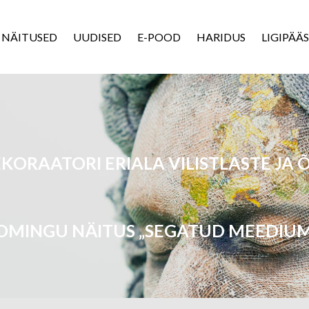
NÄITUSED
UUDISED
E-POOD
HARIDUS
LIGIPÄÄ
KORAATORI ERIALA VILISTLASTE JA
OMINGU NÄITUS „SEGATUD MEEDIUM