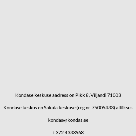
Kondase keskuse aadress on Pikk 8, Viljandi 71003
Kondase keskus on Sakala keskuse (reg.nr. 75005433) allüksus
kondas@kondas.ee
+372 4333968