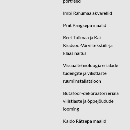
portreed
Imbi Rahumaa akvarellid
Priit Pangsepa maalid
Reet Talimaa ja Kai
Kiudsoo-Värvi tekstiili-ja
klaasinäitus
Visuaaltehnoloogia erialade
tudengite ja vilistlaste
ruumiinstallatsioon
Butafoor-dekoraatori eriala
vilistlaste ja õppejõudude
looming
Kaido Rätsepa maalid