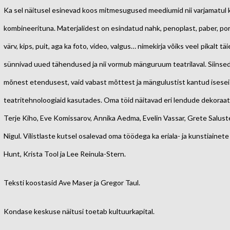
Ka sel näitusel esinevad koos mitmesugused meediumid nii varjamatul ku
kombineerituna. Materjalidest on esindatud nahk, penoplast, paber, poroloo
värv, kips, puit, aga ka foto, video, valgus… nimekirja võiks veel
pikalt tä
sünnivad uued tähendused ja nii vormub mänguruum teatrilaval. Siinsed n
mõnest etendusest, vaid vabast mõttest ja mängulustist kantud isese
teatritehnoloogiaid kasutades.
Oma töid näitavad eri lendude dekoraato
Terje Kiho, Eve Komissarov, Annika Aedma, Evelin Vassar, Grete Saluste,
Nigul.
Vilistlaste kutsel osalevad oma töödega ka eriala- ja kunstiainete
Hunt, Krista Tool ja Lee Reinula-Stern.
Teksti koostasid Ave Maser ja Gregor Taul.
Kondase keskuse näitusi toetab kultuurkapital.