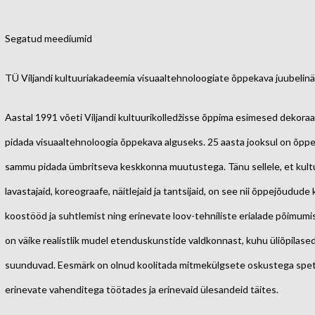
Segatud meediumid
TÜ Viljandi kultuuriakadeemia visuaaltehnoloogiate õppekava juubelinä
Aastal 1991 võeti Viljandi kultuurikolledžisse õppima esimesed dekoraat
pidada visuaaltehnoloogia õppekava alguseks. 25 aasta jooksul on õp
sammu pidada ümbritseva keskkonna muutustega. Tänu sellele, et kult
lavastajaid, koreograafe, näitlejaid ja tantsijaid, on see nii õppejõudu
koostööd ja suhtlemist ning erinevate loov-tehniliste erialade põimumi
on väike realistlik mudel etenduskunstide valdkonnast, kuhu üliõpilased
suunduvad. Eesmärk on olnud koolitada mitmekülgsete oskustega spets
erinevate vahenditega töötades ja erinevaid ülesandeid täites.