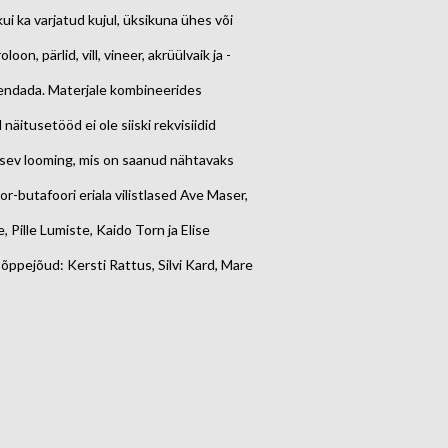
i ka varjatud kujul, üksikuna ühes või
n, pärlid, vill, vineer, akrüülvaik ja -
iendada. Materjale kombineerides
äitusetööd ei ole siiski rekvisiidid
isev looming, mis on saanud nähtavaks
r-butafoori eriala vilistlased Ave Maser,
 Pille Lumiste, Kaido Torn ja Elise
 õppejõud: Kersti Rattus, Silvi Kard, Mare