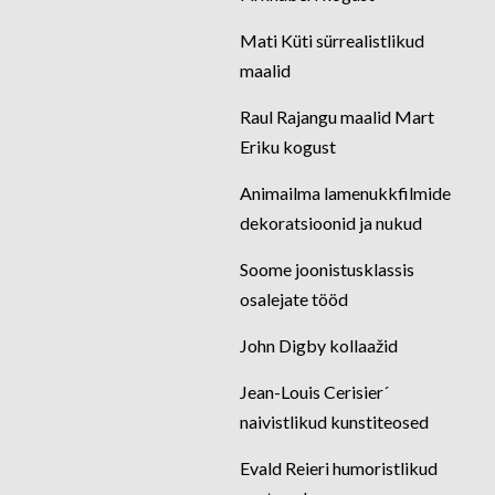
Mati Küti sürrealistlikud
maalid
Raul Rajangu maalid Mart
Eriku kogust
Animailma lamenukkfilmide
dekoratsioonid ja nukud
Soome joonistusklassis
osalejate tööd
John Digby kollaažid
Jean-Louis Cerisier´
naivistlikud kunstiteosed
Evald Reieri humoristlikud