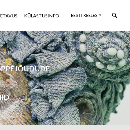
SETAVUS
KÜLASTUSINFO
EESTI KEELES
 ÕPPEJÕUDUDE
ID”