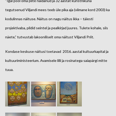
“Igal pool oma pilte näidanud ja 32 aastat kunstnikuna
tegutsenud Viljandi mees teeb üle pika aja (viimane kord 2003) ka
kodulinnas näituse. Näitus on nagu näitus ikka – täiesti
projektivaba, pildid seintel ja pealkirjad juures. Tulete kohale, siis
näete,” tutvustab lakooniliselt oma näitust Viljandi Priit.
Kondase keskuse näitusi toetavad 2016. aastal kultuurkapital ja
kultuuriministeerium. Avamisele lilli ja rosinatega saiapärgi mitte
tuua.