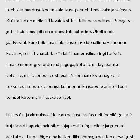
teeb kummarduse kodumaale, kust pärineb tema vaim ja vaimsus.
Kujutatud on meile tuttavaid kohti – Tallinna vanalinna, Pühajärve
jmt –, kuid tema pilk on ootamatult kahetine. Üheltpoolt
jäädvustab kunstnik oma mälestuste n-ö ideaallinna – kadunud
Eestit –, teisalt vaatab ta siin läbi kaamerasilma ringi turistile
omase mõnetigi võõrdunud pilguga, kel pole midagi parata
sellesse, mis ta enese eest leiab. Nii on näiteks kunagisest
tossusest tööstusrajoonist kujunenud kaasaegse arhitektuuri
tempel Rotermanni keskuse näol.
Lisaks õli- ja akrüülmaalidele on näitusel väljas neli linoollõiget, mis
kujutavad hapraid mälupilte sõjapäevilt ning sellele järgnenud
aastatest. Linoollõige oma katkendliku vormiga paistab olevat just