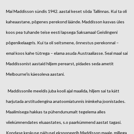
Mai Maddisson sündis 1942. aastal keset sõda Tallinnas. Kui ta oli
kaheaastane, põgenes perekond läände. Maddisson kasvas üles
koos pea tuhande teise eesti lapsega Saksamaal Geislingeni
põgenikelaagris. Kui ta oli seitsmene, õnnestus perekonnal –
emal koos kahe tütrega – elama asuda Austraaliasse. Seal maal sai
Maddissonist aastaid hiljem perearst, pidades seda ametit
Melbourne'is käesoleva aastani.
Maddissonile meeldis juba kooli ajal maalida, hiljem sai ta kätt
harjutada arstitudengina anatoomiatunnis inimkeha joonistades.
Maalimisega hakkas ta pühendunumalt tegelema alles
viiekümnendates eluaastates, s.o paarkümmend aastat tagasi.
Kondase keskuse näitusel eksponeerib Maddisson maale, millega