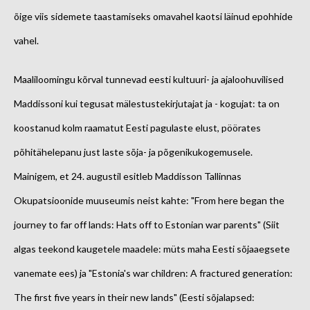
õige viis sidemete taastamiseks omavahel kaotsi läinud epohhide
vahel.
Maaliloomingu kõrval tunnevad eesti kultuuri- ja ajaloohuvilised
Maddissoni kui tegusat mälestustekirjutajat ja - kogujat: ta on
koostanud kolm raamatut Eesti pagulaste elust, pöörates
põhitähelepanu just laste sõja- ja põgenikukogemusele.
Mainigem, et 24. augustil esitleb Maddisson Tallinnas
Okupatsioonide muuseumis neist kahte: "From here began the
journey to far off lands: Hats off to Estonian war parents" (Siit
algas teekond kaugetele maadele: müts maha Eesti sõjaaegsete
vanemate ees) ja "Estonia's war children: A fractured generation:
The first five years in their new lands" (Eesti sõjalapsed: