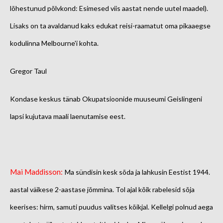
lõhestunud põlvkond: Esimesed viis aastat nende uutel maadel).
Lisaks on ta avaldanud kaks edukat reisi-raamatut oma pikaaegse
kodulinna Melbourne'i kohta.
Gregor Taul
Kondase keskus tänab Okupatsioonide muuseumi Geislingeni
lapsi kujutava maali laenutamise eest.
Mai Maddisson:
Ma sündisin kesk sõda ja lahkusin Eestist 1944.
aastal väikese 2-aastase jõmmina. Tol ajal kõik rabelesid sõja
keerises: hirm, samuti puudus valitses kõikjal. Kellelgi polnud aega