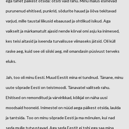
ega tahet päikest otsida: otsiti vaid rahu. Minu mälus esinevad
purunenud ehitised, punkrid, sõdurite hauad ja õõva tekitavad
varjud, mille taustal liikusid ebaausad ja ohtlikud isikud. Aga
vaikselt ja märkamatult ajasid nende kõrval omi asju ka inimesed,
kes teisi aitasid ja iseenda turvalisuse viimaseks jätsid. Oli küll
raske aeg, kuid see oli siiski aeg, mil omandasin püsivust terveks
eluks.
Jah, too oli minu Eesti. Muud Eestit mina ei tundnud. Tänane, minu
uute sõprade Eesti on teistmoodi. Tänavatel valitseb rahu.
Ehitised on remonditud ja värvirikkad, kõikjal on näha uusi
moodsaid hooneid. Inimestel on nüüd aega päikest otsida, laulda
ja tantsida. Too on minu sõprade Eesti ja ma mõnulen, kui
nad
seda mulle tutvustavad. Aga seda Eestit ei tohi ega saa mina