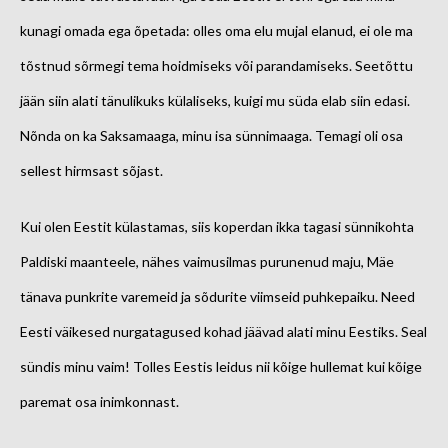
kunagi omada ega õpetada: olles oma elu mujal elanud, ei ole ma
tõstnud sõrmegi tema hoidmiseks või parandamiseks. Seetõttu
jään siin alati tänulikuks külaliseks, kuigi mu süda elab siin edasi.
Nõnda on ka Saksamaaga, minu isa sünnimaaga. Temagi oli osa
sellest hirmsast sõjast.
Kui olen Eestit külastamas, siis koperdan ikka tagasi sünnikohta
Paldiski maanteele, nähes vaimusilmas purunenud maju, Mäe
tänava punkrite varemeid ja sõdurite viimseid puhkepaiku. Need
Eesti väikesed nurgatagused kohad jäävad alati minu Eestiks. Seal
sündis minu vaim! Tolles Eestis leidus nii kõige hullemat kui kõige
paremat osa inimkonnast.