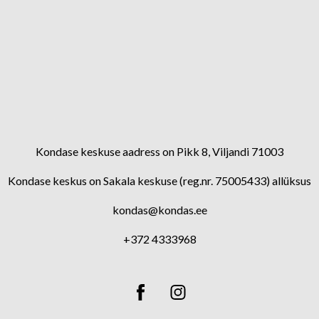
Kondase keskuse aadress on Pikk 8, Viljandi 71003
Kondase keskus on Sakala keskuse (reg.nr. 75005433) allüksus
kondas@kondas.ee
+372 4333968