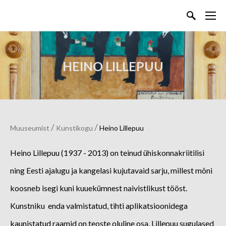
HEINO LILLEPUU
/
/
Muuseumist
Kunstikogu
Heino Lillepuu
Heino Lillepuu (1937 - 2013) on teinud ühiskonnakriitilisi
ning Eesti ajalugu ja kangelasi kujutavaid sarju, millest mõni
koosneb isegi kuni kuuekümnest naivistlikust tööst.
Kunstniku enda valmistatud, tihti aplikatsioonidega
kaunistatud raamid on teoste oluline osa. Lillepuu sugulased