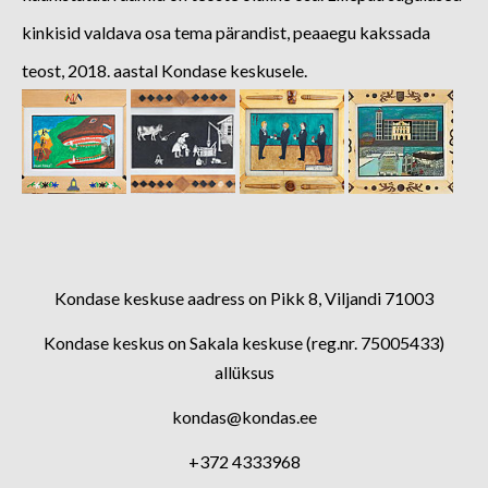
kinkisid valdava osa tema pärandist, peaaegu kakssada
teost, 2018. aastal Kondase keskusele.
Kondase keskuse aadress on Pikk 8, Viljandi 71003
Kondase keskus on Sakala keskuse (reg.nr. 75005433)
allüksus
kondas@kondas.ee
+372 4333968