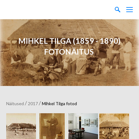
MIHKEL TILGA (1859 - 1890)
FOTONÄITUS
/
/
Näitused
2017
Mihkel Tilga fotod