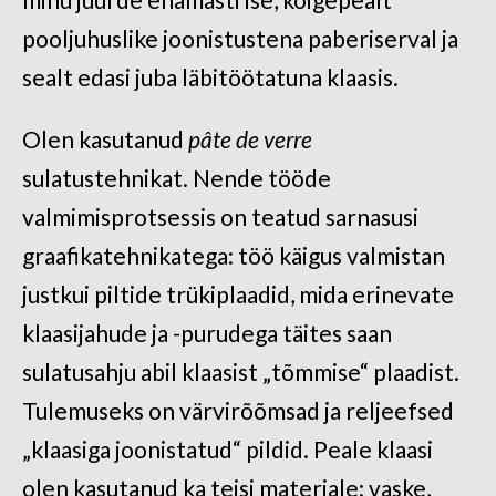
pooljuhuslike joonistustena paberiserval ja
sealt edasi juba läbitöötatuna klaasis.
Olen kasutanud
pâte de verre
sulatustehnikat. Nende tööde
valmimisprotsessis on teatud sarnasusi
graafikatehnikatega: töö käigus valmistan
justkui piltide trükiplaadid, mida erinevate
klaasijahude ja -purudega täites saan
sulatusahju abil klaasist „tõmmise“ plaadist.
Tulemuseks on värvirõõmsad ja reljeefsed
„klaasiga joonistatud“ pildid. Peale klaasi
olen kasutanud ka teisi materjale: vaske,