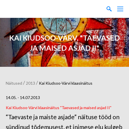
KAI KIUDSOO-VÄRV, "TAEVASED
JA MAISED ASJAD II"
/
/
Näitused
2013
Kai Kiudsoo-Värvi klaasinäitus
14.05. - 14.07.2013
Kai Kiudsoo-Värvi klaasinäitus "Taevased ja maised asjad II"
“Taevaste ja maiste asjade” näituse tööd on
sündinud tõdemusest, et inimese elu kulgeb