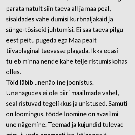
paratamatult siin taeva all ja maa peal,
sisaldades vaheldumisi kurbnaljakaid ja
sünge-tõsiseid juhtumisi. Ei saa taeva pilgu
eest peitu pugeda ega Maa pealt
tiivaplaginal taevasse plagada. Ikka edasi
tuleb minna nende kahe telje ristumiskohas
olles.
Töid läbib unenäoline joonistus.
Unenägudes ei ole piiri maailmade vahel,
seal ristuvad tegelikkus ja unistused. Samuti
on loomingus, tööde loomine on avasilmi
une nägemine. Teemad ja kujundid tulevad
minu juurde enamasti ise, kõigepealt