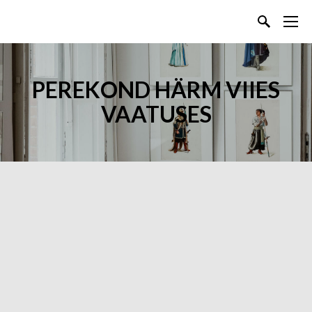
PEREKOND HÄRM VIIES
VAATUSES