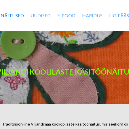
NÄITUSED
UUDISED
E-POOD
HARIDUS
LIGIPÄÄ
VILJANDI KOOLILASTE KÄSITÖÖNÄITU
Traditsiooniline Viljandimaa kooliõpilaste käsitöönäitus, mis seekord oli