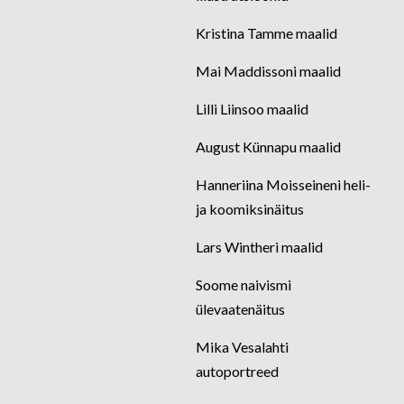
Kristina Tamme maalid
Mai Maddissoni maalid
Lilli Liinsoo maalid
August Künnapu maalid
Hanneriina Moisseineni heli-
ja koomiksinäitus
Lars Wintheri maalid
Soome naivismi
ülevaatenäitus
Mika Vesalahti
autoportreed