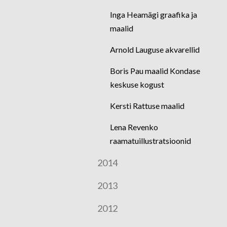
Inga Heamägi graafika ja
maalid
Arnold Lauguse akvarellid
Boris Pau maalid Kondase
keskuse kogust
Kersti Rattuse maalid
Lena Revenko
raamatuillustratsioonid
2014
2013
2012