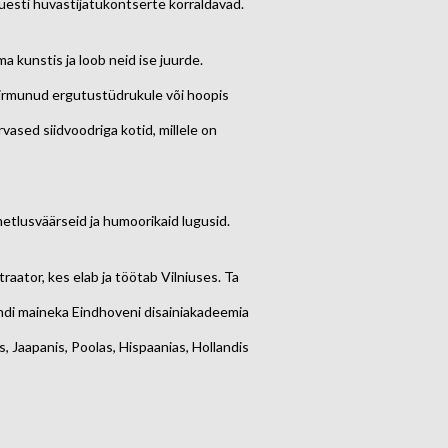
 uuesti hüvastijätukontserte korraldavad.
ma kunstis ja loob neid ise juurde.
hirmunud ergutustüdrukule või hoopis
ased siidvoodriga kotid, millele on
metlusväärseid ja humoorikaid lugusid.
raator, kes elab ja töötab Vilniuses. Ta
andi maineka Eindhoveni disainiakadeemia
, Jaapanis, Poolas, Hispaanias, Hollandis