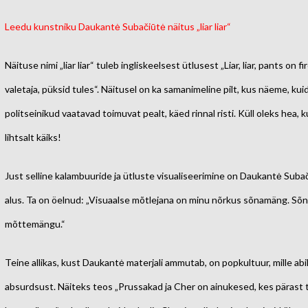
Leedu kunstniku Daukantė Subačiūtė
näitus „liar liar“
Näituse nimi „liar liar“ tuleb ingliskeelsest ütlusest „Liar, liar, pants on 
valetaja, püksid tules“. Näitusel on ka samanimeline pilt, kus näeme, kui
politseinikud vaatavad toimuvat pealt, käed rinnal risti. Küll oleks hea
lihtsalt käiks!
Just selline kalambuuride ja ütluste visualiseerimine on Daukantė Sub
alus. Ta on öelnud: „Visuaalse mõtlejana on minu nõrkus sõnamäng. Sõna
mõttemängu.“
Teine allikas, kust Daukantė materjali ammutab, on popkultuur, mille ab
absurdsust. Näiteks teos „Prussakad ja Cher on ainukesed, kes pärast 