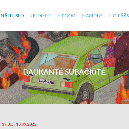
NÄITUSED
UUDISED
E-POOD
HARIDUS
LIGIPÄÄ
DAUKANTĖ SUBAČIŪTĖ
19.06. - 18.09.2022