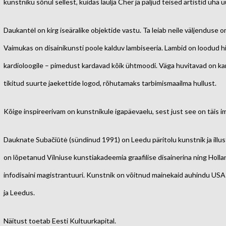
kunstniku sõnul sellest, kuidas laulja Cher ja paljud teised artistid üha
Daukantėl on kirg iseäralike objektide vastu. Ta leiab neile väljenduse o
Vaimukas on disainikunsti poole kalduv lambiseeria. Lambid on loodud 
kardioloogile – pimedust kardavad kõik ühtmoodi. Väga huvitavad on karv
tikitud suurte jaekettide logod, rõhutamaks tarbimismaailma hullust.
Kõige inspireerivam on kunstnikule igapäevaelu, sest just see on täis i
Dauknate Subačiūtė (sündinud 1991) on Leedu päritolu kunstnik ja illust
on lõpetanud Vilniuse kunstiakadeemia graafilise disainerina ning Holl
infodisaini magistrantuuri. Kunstnik on võitnud mainekaid auhindu USAs
ja Leedus.
Näitust toetab Eesti Kultuurkapital.