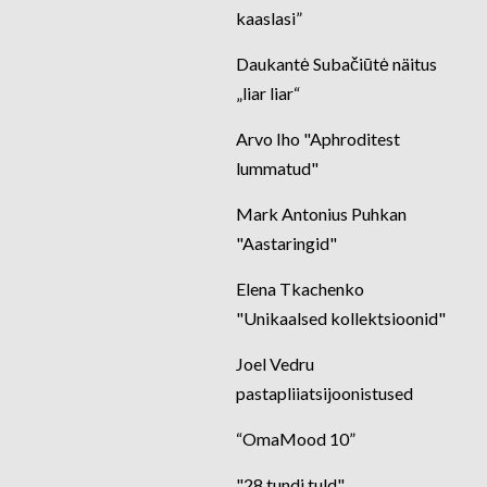
kaaslasi”
Daukantė Subačiūtė näitus
„liar liar“
Arvo Iho "Aphroditest
lummatud"
Mark Antonius Puhkan
"Aastaringid"
Elena Tkachenko
"Unikaalsed kollektsioonid"
Joel Vedru
pastapliiatsijoonistused
“OmaMood 10”
"28 tundi tuld"