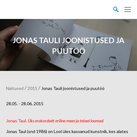
JONAS TAULI JOONISTUSED JA
PUUTÖÖ
/
/
Näitused
2015
Jonas Tauli joonistused ja puutöö
28.05. - 28.06. 2015
Jonas Taul.
Üks erakordselt eriline mees ja teised loomad
Jonas Taul (snd 1986) on Lool üles kasvanud kunstnik, kes alates