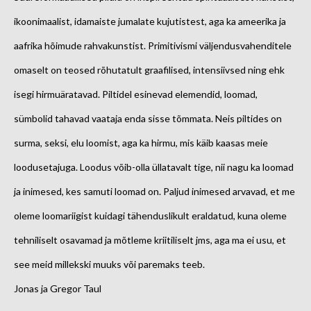
ikoonimaalist, idamaiste jumalate kujutistest, aga ka ameerika ja
aafrika hõimude rahvakunstist. Primitivismi väljendusvahenditele
omaselt on teosed rõhutatult graafilised, intensiivsed ning ehk
isegi hirmuäratavad. Piltidel esinevad elemendid, loomad,
sümbolid tahavad vaataja enda sisse tõmmata. Neis piltides on
surma, seksi, elu loomist, aga ka hirmu, mis käib kaasas meie
loodusetajuga. Loodus võib-olla üllatavalt tige, nii nagu ka loomad
ja inimesed, kes samuti loomad on. Paljud inimesed arvavad, et me
oleme loomariigist kuidagi tähenduslikult eraldatud, kuna oleme
tehniliselt osavamad ja mõtleme kriitiliselt jms, aga ma ei usu, et
see meid millekski muuks või paremaks teeb.
Jonas ja Gregor Taul