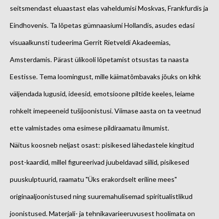
seitsmendast eluaastast elas vaheldumisi Moskvas, Frankfurdis ja
Eindhovenis. Ta lõpetas gümnaasiumi Hollandis, asudes edasi
visuaalkunsti tudeerima Gerrit Rietveldi Akadeemias,
Amsterdamis. Pärast ülikooli lõpetamist otsustas ta naasta
Eestisse. Tema loomingust, mille käimatõmbavaks jõuks on kihk
väljendada lugusid, ideesid, emotsioone piltide keeles, leiame
rohkelt imepeeneid tušijoonistusi. Viimase aasta on ta veetnud
ette valmistades oma esimese pildiraamatu ilmumist.
Näitus koosneb neljast osast: pisikesed lähedastele kingitud
post-kaardid, millel figureerivad juubeldavad siilid, pisikesed
puuskulptuurid, raamatu "Üks erakordselt eriline mees"
originaaljoonistused ning suuremahulisemad spiritualistlikud
joonistused. Materjali- ja tehnikavarieeruvusest hoolimata on