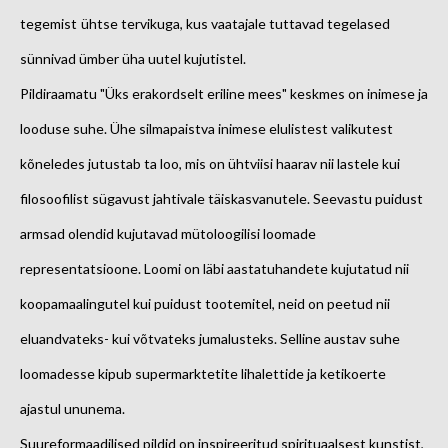
tegemist
ühtse tervikuga, kus vaatajale tuttavad tegelased
sünnivad ümber üha uutel kujutistel.
Pildiraamatu "Üks erakordselt eriline mees" keskmes on inimese ja
looduse suhe. Ühe silmapaistva inimese elulistest valikutest
kõneledes jutustab ta loo, mis on ühtviisi haarav nii lastele kui
filosoofilist sügavust jahtivale täiskasvanutele. Seevastu puidust
armsad olendid kujutavad mütoloogilisi loomade
representatsioone. Loomi on läbi aastatuhandete kujutatud nii
koopamaalingutel kui puidust tootemitel, neid on peetud nii
eluandvateks- kui võtvateks jumalusteks. Selline austav suhe
loomadesse kipub supermarktetite lihalettide ja ketikoerte
ajastul ununema.
Suureformaadilised pildid on inspireeritud spirituaalsest kunstist,