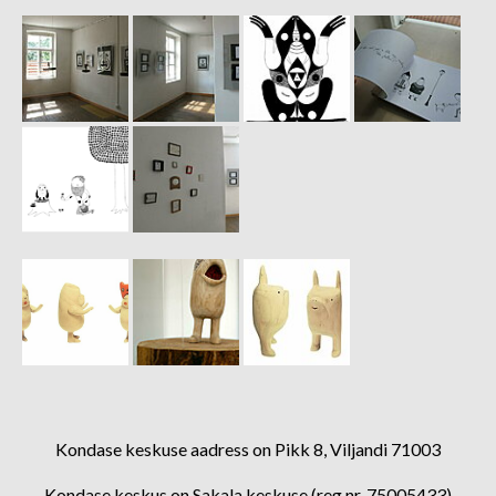
Kondase keskuse aadress on Pikk 8, Viljandi 71003
Kondase keskus on Sakala keskuse (reg.nr. 75005433)