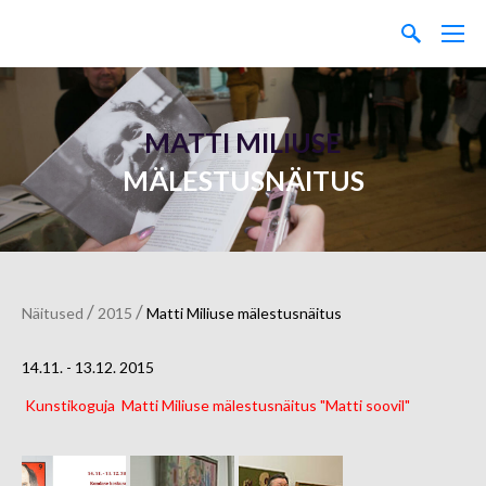
MATTI MILIUSE
MÄLESTUSNÄITUS
/
/
Näitused
2015
Matti Miliuse mälestusnäitus
14.11. - 13.12.
2015
Kunstikoguja Matti Miliuse mälestusnäitus "Matti soovil"